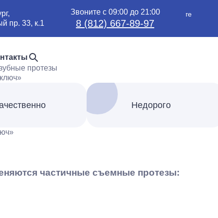
Звоните с 09:00 до 21:00
рг,
Обновление цен — уточняйте
8 (812) 667-89-97
 пр. 33, к.1
цены по телефону
нтакты
зубные протезы
ачественно
Недорого
люч»
меняются частичные съемные протезы: