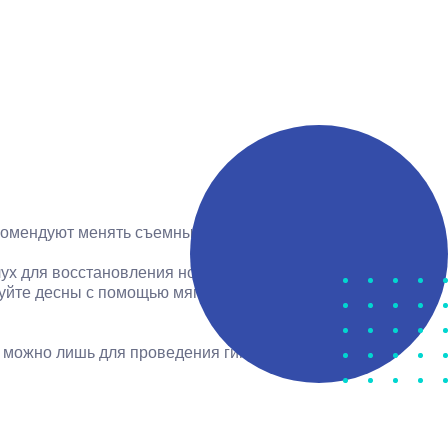
екомендуют менять съемный протез каждые 5–7 лет.
ух для восстановления нормальной артикуляции.
руйте десны с помощью мягкой щетки или пальца —
а можно лишь для проведения гигиенической