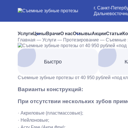
г. Санкт-Петербу
Дальневосточный
Услуги
Цены
Врачи
О нас
Отзывы
Акции
Статьи
Ко
Главная
—
Услуги
—
Протезирование
—
Съемные 
Быстро
К
Съемные зубные протезы от 40 950 рублей «под к
Варианты конструкций:
При отсутствии нескольких зубов при
Акриловые (пластмассовые);
Нейлоновые;
Acry Free (Акри Фри);