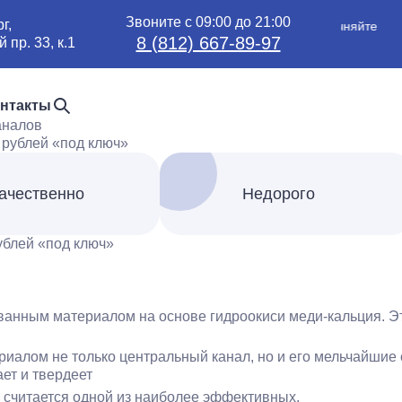
Звоните с 09:00 до 21:00
г,
Обновление цен — уточняйте
8 (812) 667-89-97
пр. 33, к.1
цены по телефону
нтакты
аналов
ачественно
Недорого
ублей «под ключ»
анным материалом на основе гидроокиси меди-кальция. Э
иалом не только центральный канал, но и его мельчайшие 
ет и твердеет
о считается одной из наиболее эффективных.