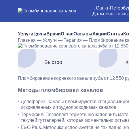
г. Санкт-Петербур
Дальневосточный 
Услуги
Цены
Врачи
О нас
Отзывы
Акции
Статьи
Ко
Главная
—
Услуги
—
Терапия
—
Пломбирование к
Быстро
К
Пломбирование корневого канала зуба от 12 550 р
Методы пломбировки каналов
Депофорез. Каналы пломбируются специализиров
искривленных и труднопроходимых каналов.
Термофил. Позволяет герметично заполнить матер
текучей гуттаперчей, которая моментально остыва
E&Q Plus. Методика используется не так давно, н