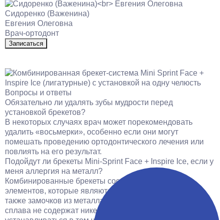
Сидоренко (Важенина)
Т
Евгения Олеговна
Г
Врач-ортодонт
В
Записаться
Вопросы и ответы
Обязательно ли удалять зубы мудрости перед
установкой брекетов?
В некоторых случаях врач может порекомендовать
удалить «восьмерки», особенно если они могут
помешать проведению ортодонтического лечения или
повлиять на его результат.
Подойдут ли брекеты Mini-Sprint Face + Inspire Ice, если у
меня аллергия на металл?
Комбинированные брекеты состоят из сапфировых
элементов, которые являются гипоаллергенными, а
также замочков из металла. Части из металлического
сплава не содержат никеля, поэтому могут