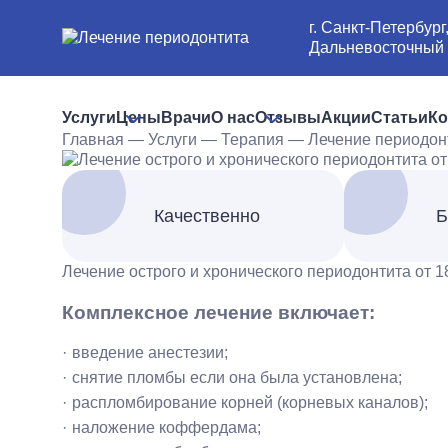
г. Санкт-Петербург
Дальневосточный п
Услуги
Цены
Врачи
О нас
Отзывы
Акции
Статьи
Ко
Главная
—
Услуги
—
Терапия
—
Лечение периодон
Качественно
Б
Лечение острого и хронического периодонтита от 1
Комплексное лечение включает:
введение анестезии;
снятие пломбы если она была установлена;
распломбирование корней (корневых каналов);
наложение коффердама;