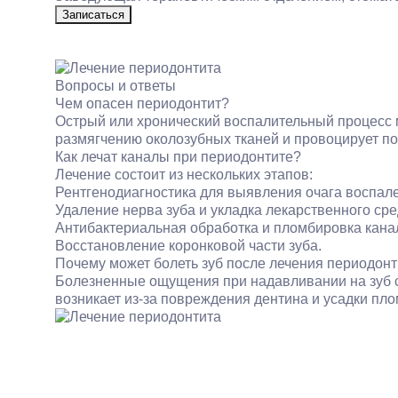
Записаться
Вопросы и ответы
Чем опасен периодонтит?
Острый или хронический воспалительный процесс м
размягчению околозубных тканей и провоцирует п
Как лечат каналы при периодонтите?
Лечение состоит из нескольких этапов:
Рентгенодиагностика для выявления очага воспал
Удаление нерва зуба и укладка лекарственного сре
Антибактериальная обработка и пломбировка кана
Восстановление коронковой части зуба.
Почему может болеть зуб после лечения периодон
Болезненные ощущения при надавливании на зуб сч
возникает из-за повреждения дентина и усадки пл
Услуги
Цены
Врачи
О нас