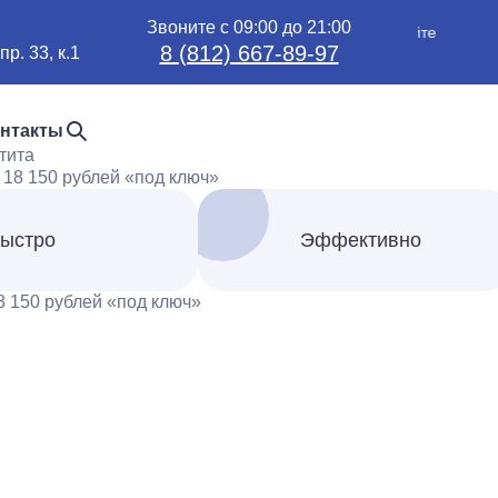
Звоните с 09:00 до 21:00
,
Обновление цен — уточняйте
8 (812) 667-89-97
р. 33, к.1
цены по телефону
нтакты
тита
ыстро
Эффективно
8 150 рублей «под ключ»