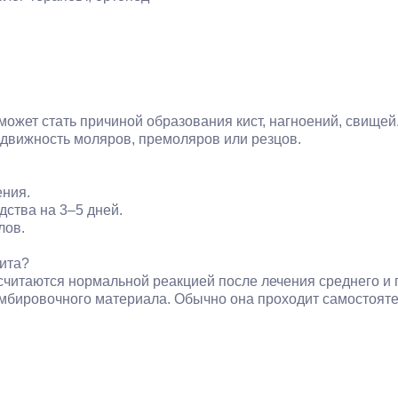
ожет стать причиной образования кист, нагноений, свищей.
одвижность моляров, премоляров или резцов.
ения.
дства на 3–5 дней.
лов.
тита?
итаются нормальной реакцией после лечения среднего и гл
омбировочного материала. Обычно она проходит самостояте