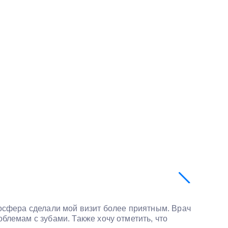
Отличн
Врач:
Ку
осфера сделали мой визит более приятным. Врач
Стомато
лемам с зубами. Также хочу отметить, что
проводи