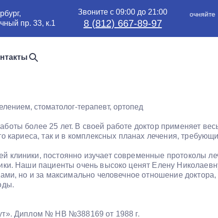
Звоните с 09:00 до 21:00
рбург,
Обновление цен — уточняйте
8 (812) 667-89-97
ный пр. 33, к.1
цены по телефону
нтакты
лением, стоматолог-терапевт, ортопед
боты более 25 лет. В своей работе доктор применяет ве
го кариеса, так и в комплексных планах лечения, требующ
 клиники, постоянно изучает современные протоколы леч
ики. Наши пациенты очень высоко ценят Елену Николаевн
дами, но и за максимально человечное отношение доктора
оды.
ут». Диплом № НВ №388169 от 1988 г.