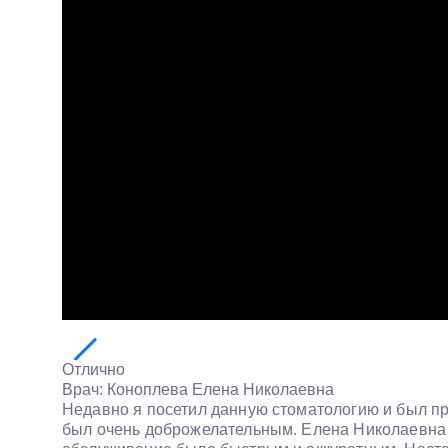
Отлично
Врач:
Коноплева Елена Николаевна
Недавно я посетил данную стоматологию и был п
был очень доброжелательным. Елена Николаевна п