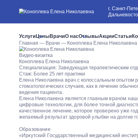
г. Санкт-Пете
Дальневосточ
Услуги
Цены
Врачи
О нас
Отзывы
Акции
Статьи
Ко
Главная
—
Врачи
—
Коноплева Елена Николаевна
Видео-визитка
Коноплева Елена Николаевна
Специализация:
Заведующая терапевтическим отде
Стаж:
Более 25 лет практики
Елена Николаевна врач с колоссальным опытом ра
стоматологических случаев, как в лечении обычно
ведения пациента.
Елена Николаевна является главным врачом нашей
цифровые технологии, для более точной диагност
качественное лечение, которое проверено уже го
желаемый результат здоровой улыбки на долгие г
Образование
«Иркутский Государственный медицинский инстит